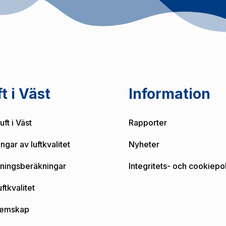
t i Väst
Information
ft i Väst
Rapporter
ngar av luftkvalitet
Nyheter
dningsberäkningar
Integritets- och cookiepo
ftkvalitet
emskap