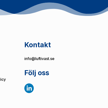
Kontakt
info@luftivast.se
Följ oss
licy