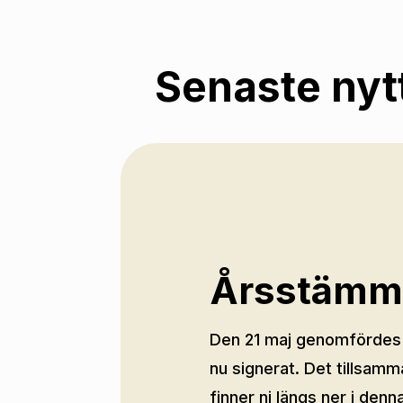
Senaste nyt
Årsstämm
Den 21 maj genomfördes L
nu signerat. Det tillsam
finner ni längs ner i de