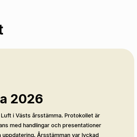
t
a 2026
uft i Västs årsstämma. Protokollet är
mans med handlingar och presentationer
nna uppdatering. Årsstämman var lyckad