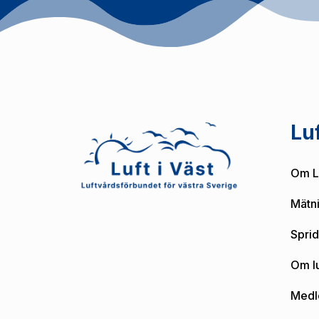
Luf
Om Lu
Mätni
Spri
Om lu
Medl